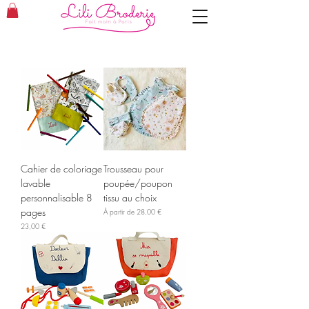
Cahier de coloriage
Trousseau pour
lavable
poupée/poupon
personnalisable 8
tissu au choix
pages
Prix promotionnel
À partir de
28,00 €
Prix
23,00 €