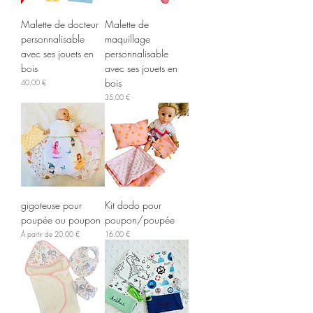
Malette de docteur
Malette de
personnalisable
maquillage
avec ses jouets en
personnalisable
bois
avec ses jouets en
bois
Prix
40,00 €
Prix
35,00 €
gigoteuse pour
Kit dodo pour
poupée ou poupon
poupon/poupée
Prix promotionnel
Prix
À partir de
20,00 €
16,00 €