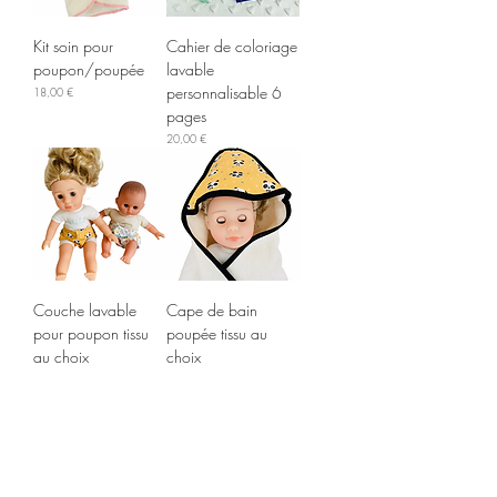
Kit soin pour
Cahier de coloriage
poupon/poupée
lavable
personnalisable 6
Prix
18,00 €
pages
Prix
20,00 €
Couche lavable
Cape de bain
pour poupon tissu
poupée tissu au
au choix
choix
Prix
Prix
7,00 €
12,00 €