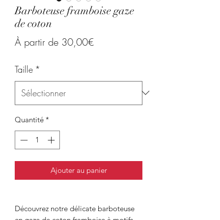
Barboteuse framboise gaze
de coton
Prix
À partir de
30,00€
promotionnel
Taille
*
Quantité
*
Ajouter au panier
Découvrez notre délicate barboteuse
en gaze de coton framboise à motifs