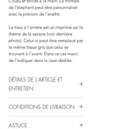
Cousu et brodé à la main. La trompe
de l'élephant peut être personnalisé
avec le prénom de l'enafnt.
Le tissu à l’arrière est un imprimé sur le
thème de la savane (voir dernière
photo). Celui-ci peut être remplacé par
le même tissus gris que celui se
trouvant à l’avant. Dans ce cas merci
de l’indiquer dans la case dédiée.
DÉTAILS DE L'ARTICLE ET
ENTRETIEN
Grand modèle: 36 cm de longueur
CONDITIONS DE LIVRAISON
Broderie à la main avec du fil dmc.
Lavage en machine à 40°C.
livraison sous une à deux semaines
ASTUCE
frais de livraison: 5€