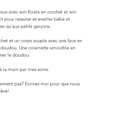
oux avec son Koala en crochet et son
it pour rassurer et eveiller bébé et
les qu'aux petits garçons.
chet et un corps souple avec une face en
u doudou. Une colerrette amovible en
ner le doudou.
 à la main par mes soins.
iennent pas? Ecrivez moi pour que nous
rêvé!