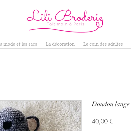
a mode et les sacs
La décoration
Le coin des adultes
Doudou lange 
Prix
40,00 €