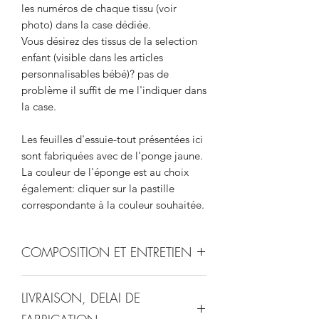
les numéros de chaque tissu (voir
photo) dans la case dédiée.
Vous désirez des tissus de la selection
enfant (visible dans les articles
personnalisables bébé)? pas de
problème il suffit de me l'indiquer dans
la case.
Les feuilles d'essuie-tout présentées ici
sont fabriquées avec de l'ponge jaune.
La couleur de l'éponge est au choix
également: cliquer sur la pastille
correspondante à la couleur souhaitée.
COMPOSITION ET ENTRETIEN
Tissus imprimés et éponge certifiés
LIVRAISON, DELAI DE
oeko tex.
Lavage à 30 à 40°C. Sèche-linge et