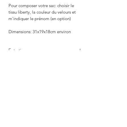
Pour composer votre sac: choisir le
tissu liberty, la couleur du velours et
m'indiquer le prénom (en option)
Dimensions: 31x19x18cm environ
Entretien
se lave en machine à froid. Pas de
sêche linge, repassage sur le rabat
uniquement.
Articles similaires