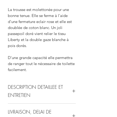
La trousse est molettonée pour une
bonne tenue. Elle se ferme à l'aide
d'une fermeture eclair rose et elle est
doublée de coton blanc. Un joli
passepoil doré vient relier le tissu
Liberty et la double gaze blanche à
pois dorés.
D'une grande capacité elle permettra
de ranger tout le nécessaire de toilette
facilement.
DESCRIPTION DETAILLEE ET
ENTRETIEN
taille: 25x19x11cm
LIVRAISON, DELAI DE
fermeture à l'aide d'une fermeture